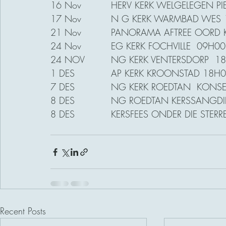
17 Nov		N G KERK WARMBAD WE
21 Nov		PANORAMA AFTREE O
24 Nov 		EG KERK FOCHVILLE  09H00
24 NOV		NG KERK VENTERSDORP  
1 DES		AP KERK KROONSTAD 18H
7 DES		NG KERK ROEDTAN  KON
8 DES		NG ROEDTAN KERSSANG
Recent Posts