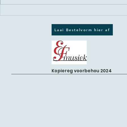
KAMP EN SING IN DIE OOS
KAAP
Laai Bestelvorm hier af
Kopiereg voorbehou 2024