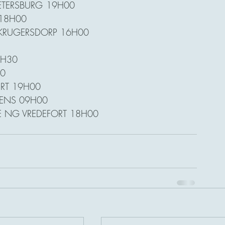
16 Nov		HERV KERK WELGELEGEN PIETERSBURG	19H00
S 18H00
ORD KRUGERSDORP 16H00
18H30
00
SERT 19H00
DIENS 09H00
8 DES		KERSFEES ONDER DIE STERRE NG VREDEFORT 18H00	