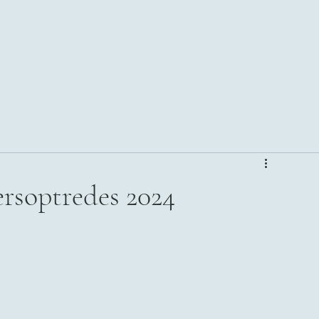
Home
Ons Musiek
Kontak ons
Nuusbrokkies
rsoptredes 2024